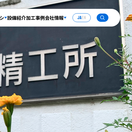
JA
EN
シ
設備紹介
加工事例
会社情報
積もり
技術者コラム
お知らせ
採用案内
お問い合わせ
プライバシーポリシー
ESG の取り組み