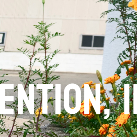
事業案内
旋盤加工
マシニング加工
研削加工
組立
試作と量産
品質管理
n, inspi
JP
EN