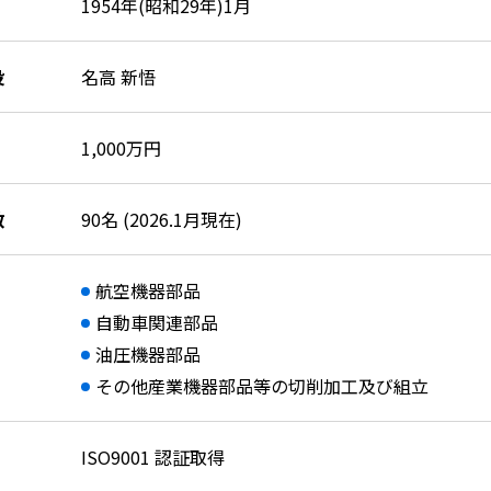
1954年(昭和29年)1月
役
名高 新悟
1,000万円
数
90名 (2026.1月現在)
航空機器部品
自動車関連部品
油圧機器部品
その他産業機器部品等の切削加工及び組立
ISO9001 認証取得