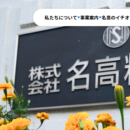
私たちについて
事業案内
名高のイチオ
Company
774-22-6784
ご相談・見
製品・サービス
会社案内
量産最速立ち上げサービス
中ロット最速安心サービス
アーリーステージコラボレーション
加工事例
補助金採択実績
認定実績
代表メッセージ
企業理念
SDGs＆
設備紹介