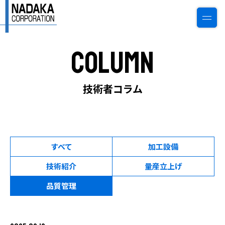
Column
0774-22-6784
ご相談・見積もり
技術者コラム
トップページ
すべて
加工設備
私たちについて
技術紹介
量産立上げ
会社情報
品質管理
事業案内