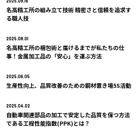
2025.09.16
名高精工所の組み立て技術 精密さと信頼を追求す
製品・サービス
る職人技
2025.08.01
加工事例
技術者コラム
設備紹介
お知らせ
名高精工所の梱包術と届けるまでが私たちの仕
採用案内
事！金属加工品の「安心」を運ぶ方法
お問い合わせ
プライバシーポリシー
2025.06.05
生産性向上、品質改善のための鋼材置き場5S活動
JP
EN
2025.04.02
自動車関連部品の加工で安定した品質を保つ方法
である工程性能指数(PPK)とは？