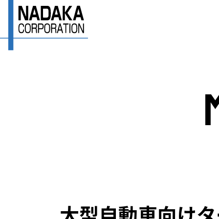
0
トップページ
私たちについて
技術と強み
名高の歴史
会社情報
会社案内
大型自動車向けタ
拠点情報