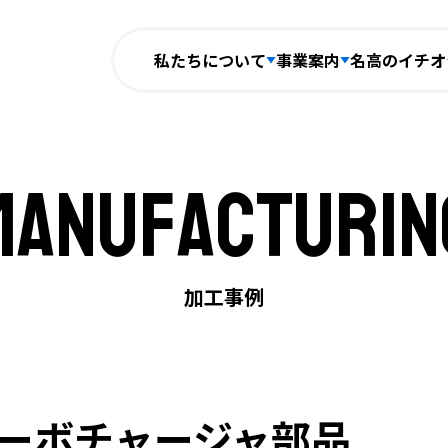
私たちについて
事業案内
名高のイチオ
Manufacturin
774-22-6784
ご相談・見
製品・サービス
加工事例
量産最速立ち上げサービス
中ロット最速安心サービス
アーリーステージコラボレーション
加工事例
設備紹介
ーボチャージャ部品