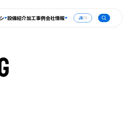
JA
EN
シ
設備紹介
加工事例
会社情報
g
積もり
技術者コラム
お知らせ
採用案内
お問い合わせ
プライバシーポリシー