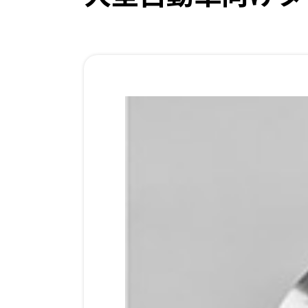
事業案内
旋盤加工
マシニング加工
研削加工
組立
試作と量産
品質管理
JP
EN