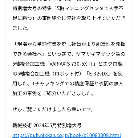
特別増大号の特集「5軸マシニングセンタで人手不
製品・サービス
足に勝つ」の事例紹介に弊社を取り上げていただき
ました。
加工事例
技術者コラム
「現場から単純作業を廃し社員がより創造性を発揮
設備紹介
お知らせ
採用案内
できる会社へ」という題で、ヤマザキマザック製の
お問い合わせ
5軸複合加工機「VARIAXIS 730-5X Ⅱ」とエグロ製
プライバシーポリシー
の5軸複合加工機（ロボット付）「E-32vDX」を使
用した、1チャッキングでの精度保証と夜間の無人
JP
EN
加工の事例をご紹介いただきました。
ぜひご覧いただけましたら幸いです。
機械技術 2024年5月特別増大号
https://pub.nikkan.co.jp/book/b10083809.html