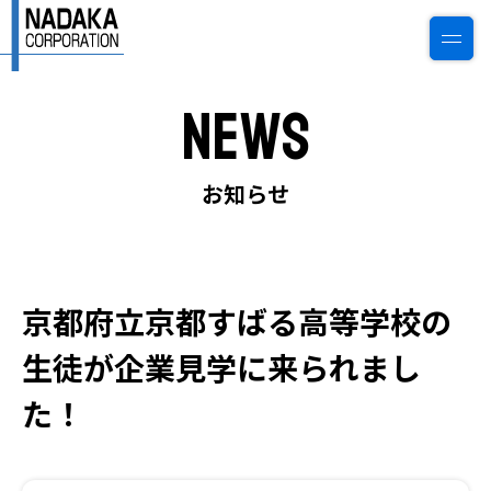
News
0774-22-6784
ご相談・見積もり
お知らせ
トップページ
京都府立京都すばる高等学校の
私たちについて
生徒が企業見学に来られまし
会社情報
た！
事業案内