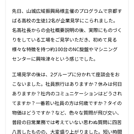
先日、山城広域振興局様主催のプログラムで京都す
製品・サービス
ばる高校の生徒12名が企業見学にこられました。
名高社長からの会社概要説明の後、実際にものづく
加工事例
技術者コラム
りをしている工場をご見学いただき、初めて見る
設備紹介
お知らせ
様々な特徴を持つ約100台のNC旋盤やマシニング
採用案内
お問い合わせ
センターに興味津々という感じでした。
プライバシーポリシー
工場見学の後は、2グループに分かれて座談会をお
JP
EN
こないました。社員旅行はありますか？休みは何日
ありますか？社内のコミュニケーションはどうされ
てますか？一番若い社員の方は何歳ですか？タイの
物価はどうですか？など、色々な質問が飛び交い、
普段の日常業務では考えていない思わぬ質問に四苦
八苦したものの、大変盛り上がりました。短い時間