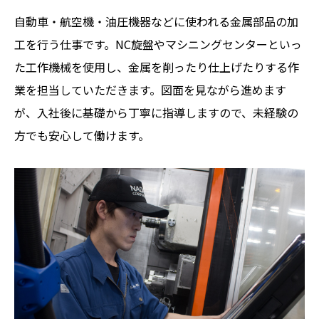
自動車・航空機・油圧機器などに使われる金属部品の加
製品・サービス
工を行う仕事です。NC旋盤やマシニングセンターといっ
た工作機械を使用し、金属を削ったり仕上げたりする作
加工事例
技術者コラム
業を担当していただきます。図面を見ながら進めます
設備紹介
お知らせ
が、入社後に基礎から丁寧に指導しますので、未経験の
採用案内
方でも安心して働けます。
お問い合わせ
プライバシーポリシー
JP
EN